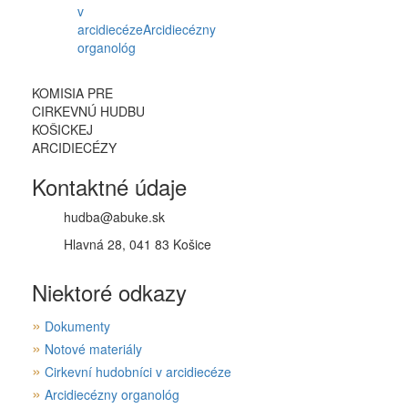
v
arcidiecéze
Arcidiecézny
organológ
KOMISIA PRE
CIRKEVNÚ HUDBU
KOŠICKEJ
ARCIDIECÉZY
Kontaktné údaje
hudba@abuke.sk
Hlavná 28, 041 83 Košice
Niektoré odkazy
»
Dokumenty
»
Notové materiály
»
Cirkevní hudobníci v arcidiecéze
»
Arcidiecézny organológ