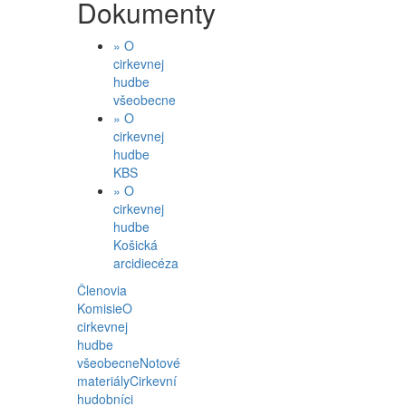
Dokumenty
»
O
cirkevnej
hudbe
všeobecne
»
O
cirkevnej
hudbe
KBS
»
O
cirkevnej
hudbe
Košická
arcidiecéza
Členovia
Komisie
O
cirkevnej
hudbe
všeobecne
Notové
materiály
Cirkevní
hudobníci