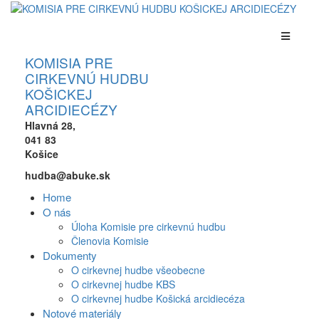
KOMISIA PRE
CIRKEVNÚ HUDBU
KOŠICKEJ
ARCIDIECÉZY
Hlavná 28,
041 83
Košice
hudba@abuke.sk
Home
O nás
Úloha Komisie pre cirkevnú hudbu
Členovia Komisie
Dokumenty
O cirkevnej hudbe všeobecne
O cirkevnej hudbe KBS
O cirkevnej hudbe Košická arcidiecéza
Notové materiály