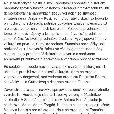
a eucharistických piesní a svoju prednášku obohatil o historické
nahrávky spevu v našich kostoloch. Súčasnú interpretačnú rovinu
demonštroval na nahrávkach spevu veriacich zo slávností
v Katedrále sv. Alžbety v Košiciach. V bohatej diskusii sa hovorilo
o vhodných predohrách, potrebe dôkladnej znalosti piesní z JKS
a o speve veriacich v našich kostoloch. Poslednú prednášku, na
tému „Žalmové nápevy a ich správne používanie,“ predniesol
Jozef Vaško. Vo svojej prednáške predstavil vývoj spevu žalmov
v liturgii od prvotnej Cirkvi až podnes. Súčasťou prednášky bola
praktická aplikácia verša žalmu na všetky gregoriánske módy
a ich správny prednes. V diskusii sa hovorilo o správnom
aplikovaní prízvukov a o správnom a vhodnom prednese žalmov.
Po spoločnom obede nasledovala praktická časť, v ktorej mohli
účastníci prehĺbiť svoje znalosti v liturgickej hre na organe,
v speve a v dirigovaní, pod vedením organistu Františka Beera,
speváčky Júlie Gurbaľovej a dirigenta Viliama Gurbaľa.
Záver stretnutia patril nácviku spevov k sv. omši, ktorou stretnutie
vyvrcholilo. Hudobne ju obohatil zbor vytvorený z účastníkov
stretnutia. V Seminárnom kostole sv. Antona Paduánskeho ju
celebroval Mons. Marek Forgáč. Hudobne sa do nej zapojili všetci
členovia Komisie pre cirkevnú hudbu: na organe hral František