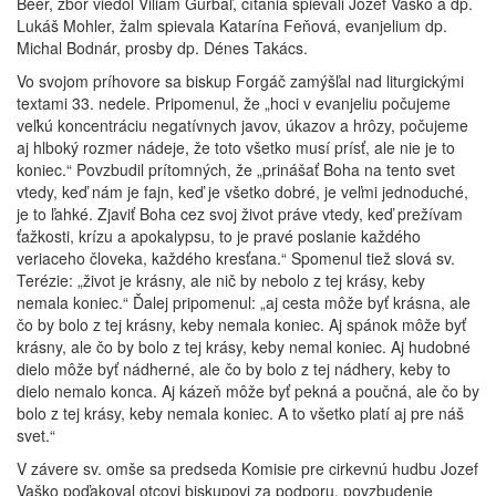
Beer, zbor viedol Viliam Gurbaľ, čítania spievali Jozef Vaško a dp.
Lukáš Mohler, žalm spievala Katarína Feňová, evanjelium dp.
Michal Bodnár, prosby dp. Dénes Takács.
Vo svojom príhovore sa biskup Forgáč zamýšľal nad liturgickými
textami 33. nedele. Pripomenul, že „hoci v evanjeliu počujeme
veľkú koncentráciu negatívnych javov, úkazov a hrôzy, počujeme
aj hlboký rozmer nádeje, že toto všetko musí prísť, ale nie je to
koniec.“ Povzbudil prítomných, že „prinášať Boha na tento svet
vtedy, keď nám je fajn, keď je všetko dobré, je veľmi jednoduché,
je to ľahké. Zjaviť Boha cez svoj život práve vtedy, keď prežívam
ťažkosti, krízu a apokalypsu, to je pravé poslanie každého
veriaceho človeka, každého kresťana.“ Spomenul tiež slová sv.
Terézie: „život je krásny, ale nič by nebolo z tej krásy, keby
nemala koniec.“ Ďalej pripomenul: „aj cesta môže byť krásna, ale
čo by bolo z tej krásny, keby nemala koniec. Aj spánok môže byť
krásny, ale čo by bolo z tej krásy, keby nemal koniec. Aj hudobné
dielo môže byť nádherné, ale čo by bolo z tej nádhery, keby to
dielo nemalo konca. Aj kázeň môže byť pekná a poučná, ale čo by
bolo z tej krásy, keby nemala koniec. A to všetko platí aj pre náš
svet.“
V závere sv. omše sa predseda Komisie pre cirkevnú hudbu Jozef
Vaško poďakoval otcovi biskupovi za podporu, povzbudenie