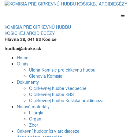
KOMISIA PRE CIRKEVNÚ HUDBU
KOŠICKEJ ARCIDIECÉZY
Hlavná 28, 041 83 Košice
hudba@abuke.sk
Home
O nás
Úloha Komisie pre cirkevnú hudbu
Členovia Komisie
Dokumenty
O cirkevnej hudbe všeobecne
O cirkevnej hudbe KBS
O cirkevnej hudbe Košická arcidiecéza
Notové materiály
Liturgia
Organ
Zbor
Cirkevní hudobníci v arcidiecéze