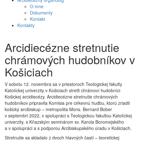
Arcidiecézny organológ
O mne
Dokumenty
Kontakt
Kontakty
Arcidiecézne stretnutie
chrámových hudobníkov v
Košiciach
V sobotu 12. novembra sa v priestoroch Teologickej fakulty
Katolíckej univerzity v Košiciach stretli chrámoví hudobníci
Košickej arcidiecézy. Arcidiecézne stretnutie chrámových
hudobníkov pripravila Komisia pre cirkevnú hudbu, ktorú zriadil
košický arcibiskup – metropolita Mons. Bernard Bober
v septembri 2022, v spolupráci s Teologickou fakultou Katolíckej
univerzity, s Kňazským seminárom sv. Karola Boromejského
a v spolupráci a s podporou Arcibiskupského úradu v Košiciach.
Stretnutie sa skladalo z dvoch hlavných častí – teoretickej