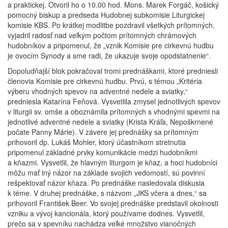
a praktickej. Otvoril ho o 10.00 hod. Mons. Marek Forgáč, košický
pomocný biskup a predseda Hudobnej subkomisie Liturgickej
komisie KBS. Po krátkej modlitbe pozdravil všetkých prítomných,
vyjadril radosť nad veľkým počtom prítomných chrámových
hudobníkov a pripomenul, že „vznik Komisie pre cirkevnú hudbu
je ovocím Synody a sme radi, že ukazuje svoje opodstatnenie“.
Dopoludňajší blok pokračoval tromi prednáškami, ktoré predniesli
členovia Komisie pre cirkevnú hudbu. Prvú, s témou „Kritéria
výberu vhodných spevov na adventné nedele a sviatky,“
predniesla Katarína Feňová. Vysvetlila zmysel jednotlivých spevov
v liturgii sv. omše a oboznámila prítomných s vhodnými spevmi na
jednotlivé adventné nedele a sviatky (Krista Kráľa, Nepoškrnené
počate Panny Márie). V závere jej prednášky sa prítomným
prihovoril dp. Lukáš Mohler, ktorý účastníkom stretnutia
pripomenul základné prvky komunikácie medzi hudobníkmi
a kňazmi. Vysvetlil, že hlavným liturgom je kňaz, a hoci hudobníci
môžu mať iný názor na základe svojich vedomostí, sú povinní
rešpektovať názor kňaza. Po prednáške nasledovala diskusia
k téme. V druhej prednáške, s názvom „JKS včera a dnes,“ sa
prihovoril František Beer. Vo svojej prednáške predstavil okolnosti
vzniku a vývoj kancionála, ktorý používame dodnes. Vysvetlil,
prečo sa v spevníku nachádza veľké množstvo vianočných