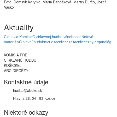
Foto: Dominik Korytko, Mária Babčáková, Martin Ďurčo, Jozef
Vaško
Aktuality
Členovia Komisie
O cirkevnej hudbe všeobecne
Notové
materiály
Cirkevní hudobníci v arcidiecéze
Arcidiecézny organológ
KOMISIA PRE
CIRKEVNÚ HUDBU
KOŠICKEJ
ARCIDIECÉZY
Kontaktné údaje
hudba@abuke.sk
Hlavná 28, 041 83 Košice
Niektoré odkazy