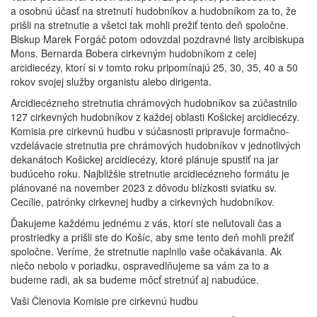
a osobnú účasť na stretnutí hudobníkov a hudobníkom za to, že
prišli na stretnutie a všetci tak mohli prežiť tento deň spoločne.
Biskup Marek Forgáč potom odovzdal pozdravné listy arcibiskupa
Mons. Bernarda Bobera cirkevným hudobníkom z celej
arcidiecézy, ktorí si v tomto roku pripomínajú 25, 30, 35, 40 a 50
rokov svojej služby organistu alebo dirigenta.
Arcidiecézneho stretnutia chrámových hudobníkov sa zúčastnilo
127 cirkevných hudobníkov z každej oblasti Košickej arcidiecézy.
Komisia pre cirkevnú hudbu v súčasnosti pripravuje formačno-
vzdelávacie stretnutia pre chrámových hudobníkov v jednotlivých
dekanátoch Košickej arcidiecézy, ktoré plánuje spustiť na jar
budúceho roku. Najbližšie stretnutie arcidiecézneho formátu je
plánované na november 2023 z dôvodu blízkosti sviatku sv.
Cecílie, patrónky cirkevnej hudby a cirkevných hudobníkov.
Ďakujeme každému jednému z vás, ktorí ste neľutovali čas a
prostriedky a prišli ste do Košíc, aby sme tento deň mohli prežiť
spoločne. Veríme, že stretnutie naplnilo vaše očakávania. Ak
niečo nebolo v poriadku, ospravedlňujeme sa vám za to a
budeme radi, ak sa budeme môcť stretnúť aj nabudúce.
Vaši Členovia Komisie pre cirkevnú hudbu