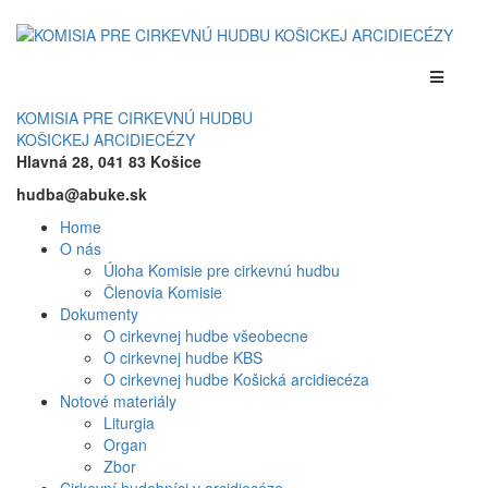
KOMISIA PRE CIRKEVNÚ HUDBU
KOŠICKEJ ARCIDIECÉZY
Hlavná 28, 041 83 Košice
hudba@abuke.sk
Home
O nás
Úloha Komisie pre cirkevnú hudbu
Členovia Komisie
Dokumenty
O cirkevnej hudbe všeobecne
O cirkevnej hudbe KBS
O cirkevnej hudbe Košická arcidiecéza
Notové materiály
Liturgia
Organ
Zbor