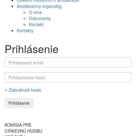
Cirkevní hudobníci v arcidiecéze
Arcidiecézny organológ
O mne
Dokumenty
Kontakt
Kontakty
Prihlásenie
»
Zabudnuté heslo
KOMISIA PRE
CIRKEVNÚ HUDBU